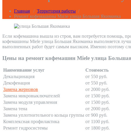
Главная
/
Территория работы
/
Ремонт кофемашины Миле улица Большая Якиманка
Если кофемашина вышла из строя, вам потребуется помощь, пр
кофемашины Miele улица Большая Якиманка выполняется лучшим
выполненных работ будет самым высоким. Именно поэтому сле
Цены на ремонт кофемашин Miele улица Больша
Наименвание услуг
Стоимость
Декальцинация
от 550 руб.
Декофенация
от 550 руб.
Замена жерновов
от 2000 руб.
Замена микровыключателей
от 1500 руб.
Замена модуля управления
от 1500 руб.
Замена тена
от 2000 руб.
Замена уплотнительного кольца группы
от 900 руб.
Комплексная профилактика
от 1100 руб.
Ремонт гидросистемы
от 1800 руб.