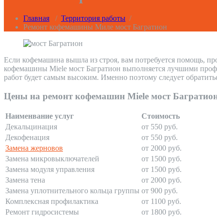
Главная
/
Территория работы
/
Ремонт кофемашины Миле мост Багратион
Если кофемашина вышла из строя, вам потребуется помощь, пр
кофемашины Miele мост Багратион выполняется лучшими профес
работ будет самым высоким. Именно поэтому следует обратить
Цены на ремонт кофемашин Miele мост Багратио
Наименвание услуг
Стоимость
Декальцинация
от 550 руб.
Декофенация
от 550 руб.
Замена жерновов
от 2000 руб.
Замена микровыключателей
от 1500 руб.
Замена модуля управления
от 1500 руб.
Замена тена
от 2000 руб.
Замена уплотнительного кольца группы
от 900 руб.
Комплексная профилактика
от 1100 руб.
Ремонт гидросистемы
от 1800 руб.