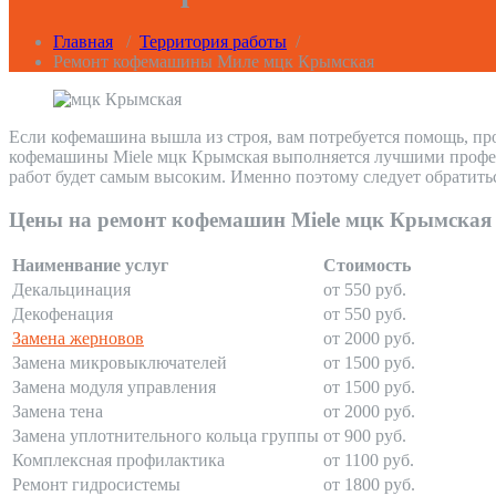
Главная
/
Территория работы
/
Ремонт кофемашины Миле мцк Крымская
Если кофемашина вышла из строя, вам потребуется помощь, пр
кофемашины Miele мцк Крымская выполняется лучшими професси
работ будет самым высоким. Именно поэтому следует обратить
Цены на ремонт кофемашин Miele мцк Крымская
Наименвание услуг
Стоимость
Декальцинация
от 550 руб.
Декофенация
от 550 руб.
Замена жерновов
от 2000 руб.
Замена микровыключателей
от 1500 руб.
Замена модуля управления
от 1500 руб.
Замена тена
от 2000 руб.
Замена уплотнительного кольца группы
от 900 руб.
Комплексная профилактика
от 1100 руб.
Ремонт гидросистемы
от 1800 руб.